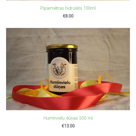
Piparmētras hidrolāts 100ml
€8.00
Humīnvielu dūņas 500 ml
€13.00