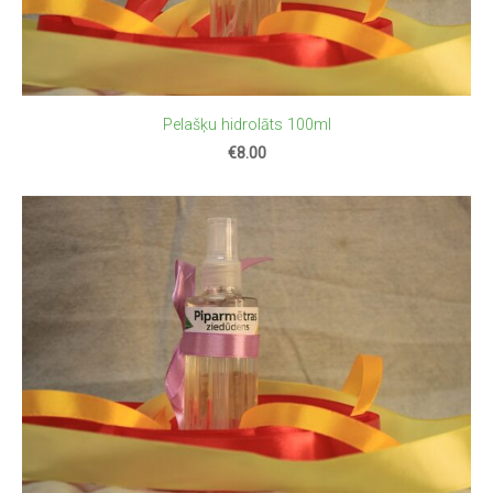
Pelašķu hidrolāts 100ml
€8.00