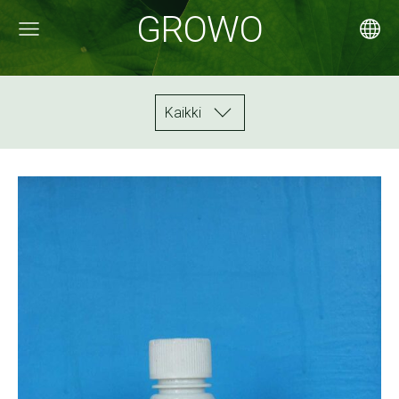
GROWO
3298916-7
Kaikki