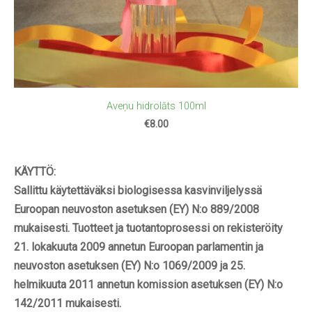
Aveņu hidrolāts 100ml
€8.00
KÄYTTÖ:
Sallittu käytettäväksi biologisessa kasvinviljelyssä
Euroopan neuvoston asetuksen (EY) N:o 889/2008
mukaisesti. Tuotteet ja tuotantoprosessi on rekisteröity
21. lokakuuta 2009 annetun Euroopan parlamentin ja
neuvoston asetuksen (EY) N:o 1069/2009 ja 25.
helmikuuta 2011 annetun komission asetuksen (EY) N:o
142/2011 mukaisesti.