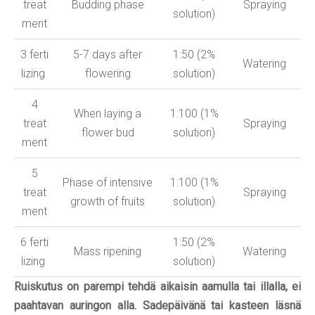
treat
Budding phase
Spraying
solution)
ment
3
ferti
5-7 days after
1:50 (2%
Watering
lizing
flowering
solution)
4
When laying a
1:100 (1%
treat
Spraying
flower bud
solution)
ment
5
Phase of intensive
1:100 (1%
treat
Spraying
growth of fruits
solution)
ment
6
ferti
1:50 (2%
Mass ripening
Watering
lizing
solution)
Ruiskutus on parempi tehdä aikaisin aamulla tai illalla, ei
paahtavan auringon alla. Sadepäivänä tai kasteen läsnä