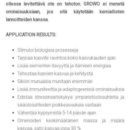
ollessa levitettävä ote on tehoton. GROWO ei menetä
ominaisuuksiaan, jos sitä käytetään kemiallisten
lannoitteiden kanssa.
APPLICATION RESULTS:
Stimuloi biologisia prosesseja
Tarjoaa kasville ravintoa koko kasvukauden ajan.
Lisää siementen itävyyttä ja itämisen energiaa.
Tehostaa kasvien kasvua ja kehitystä
Sikiön munuaisia munitaan enemmän
Lisää immuniteettia ja adaptogeenisiä ominaisuuksia
Edistää stressinsietokykyä ympäristöolosuhteita ja
sääolosuhteiden poikkeavuuksia vastaan.
Vähentää kypsymistä 5-14 päivän ajan
Omenoiden keskimääräinen massa ja määrä
kasvaa, sato kasvaa jopa 30 %.