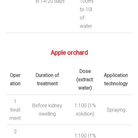
in 14-20 days
100ml
to 10l
of
water
Apple
orchard
Dose
Oper
Duration
of
Application
(
extract:
ation
treatment
technology
water
)
1
Before kidney
1:100 (1%
treat
Spraying
swelling
solution)
ment
2
1:100 (1%