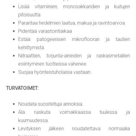
Lisää vitamiinien, monosakkaridien ja kuitujen
pitoisuutta.
Parantaa hedelmien laatua, makua ja ravintoarvoa.
Pidentää varastointiaikaa
Estää patogeenisen mikroflooran ja tautien
kehittymistä.
Nitraattien, torjunta-aineiden ja raskasmetallien
esiintyminen tuotteissa vähenee.
Suojaa hyönteistuholaisia vastaan.
TURVATOIMET:
Noudata suositeltuja annoksia.
Älä ruiskuta voimakkaassa tuulessa ja
kuumuudessa.
Levityksen jälkeen noudatettava normaalia