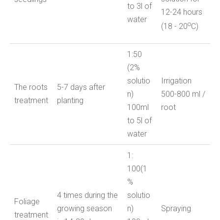
to 3l of
12-24 hours
water
o
(18 - 20
С)
1:50
(2%
solutio
Irrigation
The roots
5-7 days after
n)
500-800 ml /
treatment
planting
100ml
root
to 5l of
water
1:
100(1
%
4 times during the
solutio
Foliage
growing season
n)
Spraying
treatment