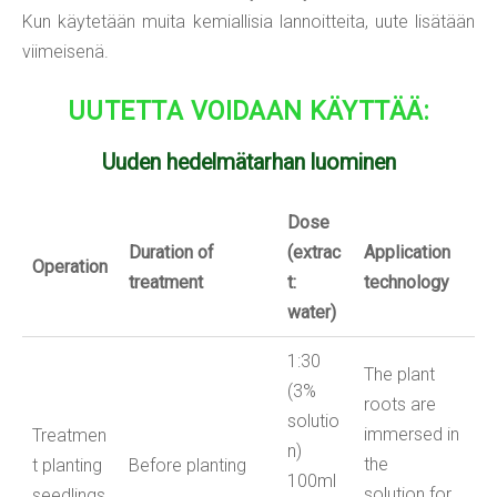
Kun käytetään muita kemiallisia lannoitteita, uute lisätään
viimeisenä.
UUTETTA VOIDAAN KÄYTTÄÄ:
Uuden hedelmätarhan luominen
Dose
Duration
of
(
extrac
Application
Operation
treatment
t:
technology
water
)
1:30
The plant
(3%
roots are
solutio
immersed in
Treatmen
n)
the
t planting
Before planting
100ml
solution for
seedlings