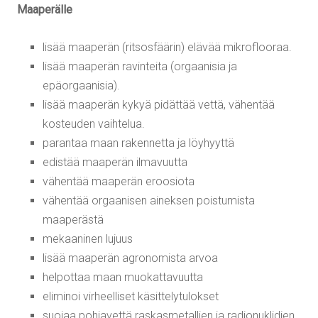
Maaperälle
lisää maaperän (ritsosfäärin) elävää mikroflooraa.
lisää maaperän ravinteita (orgaanisia ja
epäorgaanisia).
lisää maaperän kykyä pidättää vettä, vähentää
kosteuden vaihtelua.
parantaa maan rakennetta ja löyhyyttä
edistää maaperän ilmavuutta
vähentää maaperän eroosiota
vähentää orgaanisen aineksen poistumista
maaperästä
mekaaninen lujuus
lisää maaperän agronomista arvoa
helpottaa maan muokattavuutta
eliminoi virheelliset käsittelytulokset
suojaa pohjavettä raskasmetallien ja radionuklidien