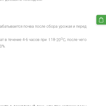
рабатывается почва после сбора урожая и перед
О
ат в течение 4-6 часов при
t
18-
20
C
, после чего
0%.