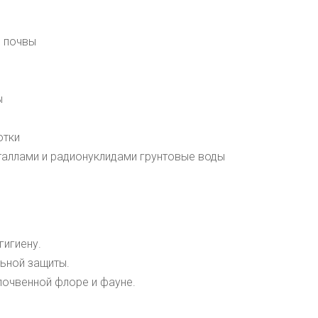
з почвы
ы
отки
таллами и радионуклидами грунтовые воды
игиену.
ьной защиты.
почвенной флоре и фауне.