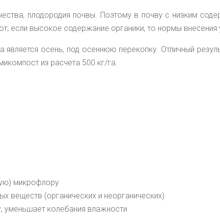
чества, плодородия
почвы. Поэтому в почву с низким сод
т, если высокое содержание органики, то нормы внесения
является осень, под осеннюю перекопку. Отличный резуль
микомпост из расчета 500 кг/га.
ую) микрофлору
ых веществ (органических и неорганических)
, уменьшает колебания влажности