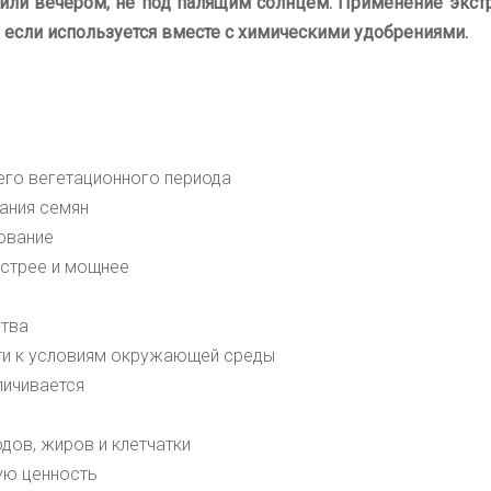
или вечером, не под палящим солнцем.
Применение экстр
, если используется вместе с химическими удобрениями.
его вегетационного периода
ания семян
ование
ыстрее и мощнее
ства
ти к условиям окружающей среды
личивается
дов, жиров и клетчатки
ную ценность