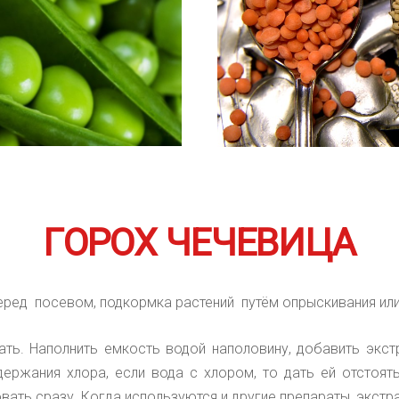
ГОРОХ ЧЕЧЕВИЦА
ред посевом, подкормка растений путём опрыскивания или
ать.
Наполнить емкость водой наполовину, добавить экс
держания хлора, если вода с хлором, то дать ей отстоят
вать сразу. Когда используются и другие препараты, экстр