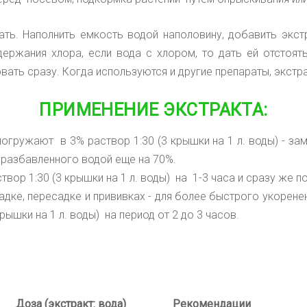
ать.
Наполнить емкость водой наполовину, добавить экс
держания хлора, если вода с хлором, то дать ей отстоят
вать сразу. Когда используются и другие препараты, экстр
ПРИМЕНЕНИЕ ЭКСТРАКТА:
огружают в 3% раствор 1:30 (3 крышки на 1 л. воды) - за
 разбавленного водой еще на 70%.
твор 1:30 (3 крышки на 1 л. воды) на 1-3 часa и сразу же п
адке, пересадке и прививках - для более быстрого укорене
ышки на 1 л. воды) на период от 2 до 3 часов.
Доза
(
экстракт: вода)
Рекомендации