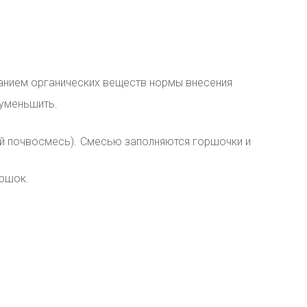
жанием органических веществ нормы внесения
 уменьшить.
ей почвосмесь). Смесью заполняются горшочки и
ршок.