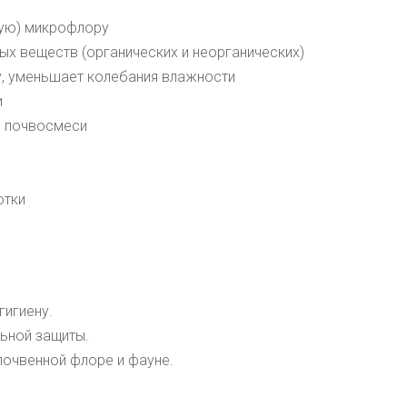
ую) микрофлору
ых веществ (органических и неорганических)
, уменьшает колебания влажности
и
з почвосмеси
отки
игиену.
ьной защиты.
почвенной флоре и фауне.