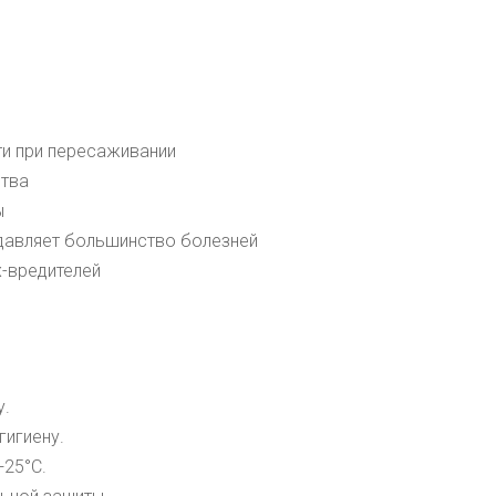
ти при пересаживании
ства
ы
одавляет большинство болезней
-вредителей
у.
игиену.
+25
°С
.