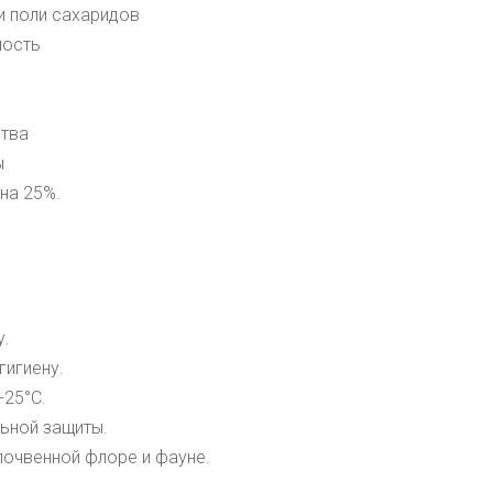
и поли сахаридов
ность
ства
ы
на 25%.
у.
игиену.
+25
°С
.
ьной защиты.
почвенной флоре и фауне.