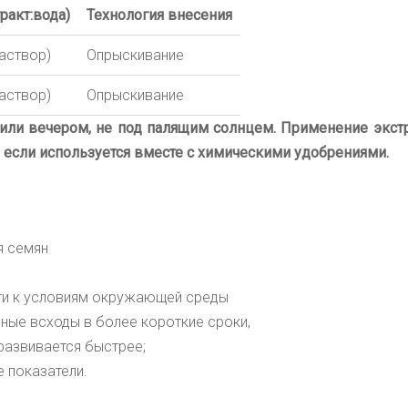
ракт:вода)
Технология внесения
аствор)
Опрыскивание
аствор)
Опрыскивание
или вечером, не под палящим солнцем.
Применение экстр
, если используется вместе с химическими удобрениями.
я семян
ти к условиям окружающей среды
ные всходы в более короткие сроки,
развивается быстрее;
е показатели.