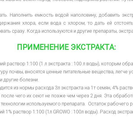
ать.
Наполнить емкость водой наполовину, добавить экс
держания хлора, если вода с хлором, то дать ей отстоят
вать сразу. Когда используются и другие препараты, экстр
ПРИМЕНЕНИЕ ЭКСТРАКТА:
й раствор 1:100 (1 л экстракта : 100 л воды), которым об
уру почвы, вносятся ценные питательные вещества, легче 
и другие болезни.
дится из нормы расхода 3л экстракта на 1т семян, 4% раство
после чего их сеют не позже чем через 2 дня. Эта обраб
технологии используемого препарата. Остаток рабочего 
ий 1% раствор 1:100 (1л
GROWO : 100л воды). Расход экстра