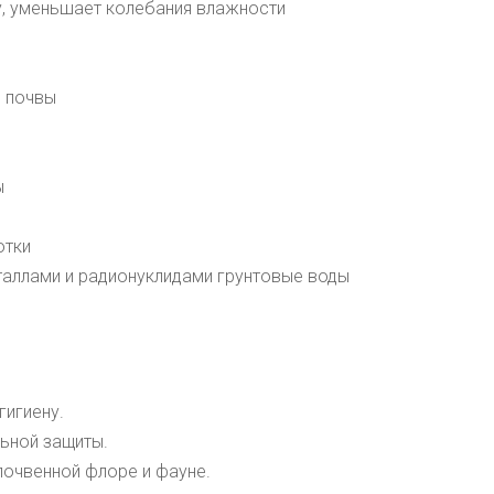
, уменьшает колебания влажности
з почвы
ы
отки
таллами и радионуклидами грунтовые воды
игиену.
ьной защиты.
почвенной флоре и фауне.