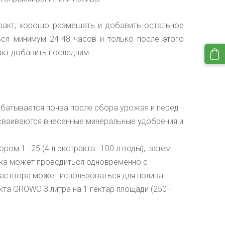
тракт, хорошо размешать и добавить остальное
ься минимум 24-48 часов и только после этого
акт добавить последним.
рабатывается почва после сбора урожая и перед
усваиваются внесенные минеральные удобрения и
ром 1 : 25 (4
л экстракта : 100 л воды
),
затем
отка может проводиться одновременно с
раствора может использоваться для полива.
кта GROWO 3 литра на 1 гектар площади (250 -