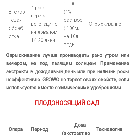
1:100
4 раза в
Внекор
(1%
период
невая
раствор
вегетации с
Опрыскивание
обраб
)
100мл
интервалом
отка
на 10л
14-20 дней
воды
Опрыскивание лучше производить рано утром или
вечером, не под палящим солнцем.
Применение
экстракта в дождливый день или при наличии росы
неэффективно.
GROWO
не теряет своих свойств, если
используется вместе с химическими удобрениями.
ПЛОДОНОСЯЩИЙ САД
Доза
Опера
Период
Технология
(экстракт:во