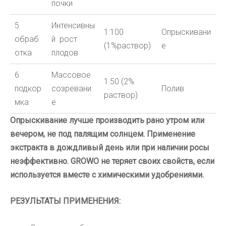
почки
5
Интенсивны
1:100
Опрыскивани
обраб
й рост
(1%раствор)
е
отка
плодов
6
Массовое
1:
5
0 (
2
%
подкор
созревани
Полив
раствор)
мка
е
Опрыскивание лучше производить рано утром или
вечером, не под палящим солнцем.
Применение
экстракта в дождливый день или при наличии росы
неэффективно.
GROWO
не теряет своих свойств, если
используется вместе с химическими удобрениями.
РЕЗУЛЬТАТЫ ПРИМЕНЕНИЯ: