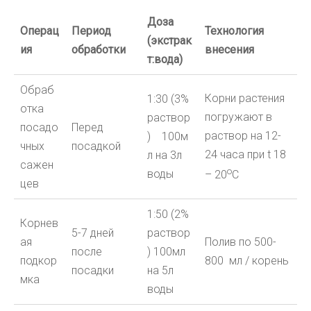
Доза
Операц
Период
Технология
(экстрак
ия
обработки
внесения
т:вода)
Обраб
Корни растения
1:30 (3%
отка
погружают в
раствор
посадо
Перед
раствор на 12-
)
100м
чных
посадкой
24 часа при t 18
л на 3л
сажен
o
воды
– 20
С
цев
1:50 (2%
Корнев
5-7 дней
раствор
ая
Полив
по 500-
после
) 100мл
подкор
800 мл / корень
посадки
на 5л
мка
воды